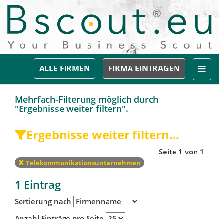
Togg
ALLE FIRMEN
FIRMA EINTRAGEN
Mehrfach-Filterung möglich durch
"Ergebnisse weiter filtern".
Ergebnisse weiter filtern...
Seite 1 von 1
Telekommunikationsunternehmen
1
Eintrag
Sortierung nach
Anzahl Einträge pro Seite