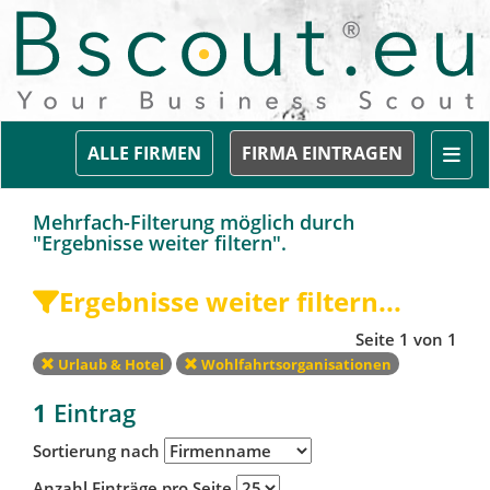
Togg
ALLE FIRMEN
FIRMA EINTRAGEN
Mehrfach-Filterung möglich durch
"Ergebnisse weiter filtern".
Ergebnisse weiter filtern...
Seite 1 von 1
Urlaub & Hotel
Wohlfahrtsorganisationen
1
Eintrag
Sortierung nach
Anzahl Einträge pro Seite