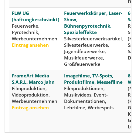
Deu
FLW UG
Feuerwerkskörper, Laser-
667
(haftungbeschränkt)
Show,
Saa
Feuerwerke,
Bühnenpyrotechnik,
Ren
Pyrotechnik,
Spezialeffekte
54b
Werbeunternehmen
Silvesterfeuerwerksartikel,
(Kre
Eintrag ansehen
Silvesterfeuerwerke,
Saa
Jugendfeuerwerke,
Saa
Musikfeuerwerke,
Deu
Großfeuerwerke
FrameArt Media
Imagefilme, TV-Spots,
684
S.A.R.L. Marco Jahn
Produktfilme, Messefilme
Wo
Filmproduktion,
Filmproduktionen,
(Ma
Videoproduktion,
Musikvideos, Event-
Rou
Werbeunternehmen
Dokumentationen,
(Kr
Eintrag ansehen
Lehrfilme, Werbespots
Gre
Kan
Gre
Lu