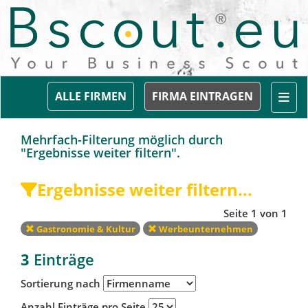
Togg
ALLE FIRMEN
FIRMA EINTRAGEN
Mehrfach-Filterung möglich durch
"Ergebnisse weiter filtern".
Ergebnisse weiter filtern...
Seite 1 von 1
Gastronomie & Kultur
Werbeunternehmen
3
Einträge
Sortierung nach
Anzahl Einträge pro Seite