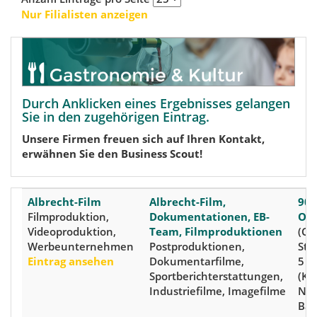
Nur Filialisten anzeigen
Durch Anklicken eines Ergebnisses gelangen
Sie in den zugehörigen Eintrag.
Unsere Firmen freuen sich auf Ihren Kontakt,
erwähnen Sie den Business Scout!
Albrecht-Film
Albrecht-Film,
905
Filmproduktion,
Dokumentationen, EB-
Ob
Videoproduktion,
Team, Filmproduktionen
(Cit
Werbeunternehmen
Postproduktionen,
Ste
Eintrag ansehen
Dokumentarfilme,
5
Sportberichterstattungen,
(Kre
Industriefilme, Imagefilme
Nür
Bay