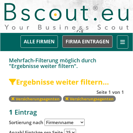
Togg
ALLE FIRMEN
FIRMA EINTRAGEN
Mehrfach-Filterung möglich durch
"Ergebnisse weiter filtern".
Ergebnisse weiter filtern...
Seite 1 von 1
Versicherungsagenten
Versicherungsagenten
1
Eintrag
Sortierung nach
Anzahl Einträge pro Seite