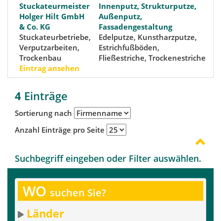
Stuckateurmeister
Innenputz, Strukturputze,
6
Holger Hilt GmbH
Außenputz,
(
& Co. KG
Fassadengestaltung
W
Stuckateurbetriebe,
Edelputze, Kunstharzputze,
S
Verputzarbeiten,
Estrichfußböden,
(
Trockenbau
Fließestriche, Trockenestriche
S
Eintrag ansehen
D
4
Einträge
Sortierung nach
Anzahl Einträge pro Seite
Suchbegriff eingeben oder Filter auswählen.
WO
suchen Sie?
Länder