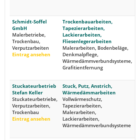
S
D
Schmidt-Soffel
Trockenbauarbeiten,
6
GmbH
Tapezierarbeiten,
N
Malerbetriebe,
Lackierarbeiten,
(
Trockenbau,
Fliesenlegerarbeiten
I
Verputzarbeiten
Malerarbeiten, Bodenbeläge,
5
Eintrag ansehen
Denkmalpflege,
(
Wärmedämmverbundsysteme,
N
Grafitientfernung
S
D
Stuckateurbetrieb
Stuck, Putz, Anstrich,
6
Stefan Keller
Wärmedämmarbeiten
(
Stuckateurbetriebe,
Vollwärmeschutz,
I
Verputzarbeiten,
Tapezierarbeiten,
9
Trockenbau
Malerarbeiten,
(
Eintrag ansehen
Lackierarbeiten,
W
Wärmedämmverbundsysteme
S
D