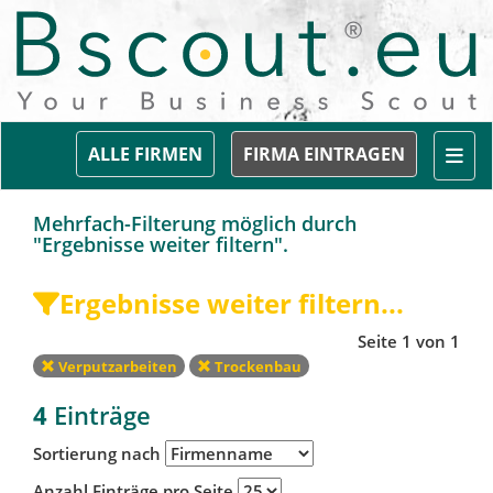
Togg
ALLE FIRMEN
FIRMA EINTRAGEN
Mehrfach-Filterung möglich durch
"Ergebnisse weiter filtern".
Ergebnisse weiter filtern...
Seite 1 von 1
Verputzarbeiten
Trockenbau
4
Einträge
Sortierung nach
Anzahl Einträge pro Seite