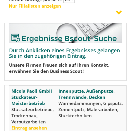
Nur Filialisten anzeigen
Durch Anklicken eines Ergebnisses gelangen
Sie in den zugehörigen Eintrag.
Unsere Firmen freuen sich auf Ihren Kontakt,
erwähnen Sie den Business Scout!
Nicola Paoli GmbH
Innenputze, Außenputze,
6
Stuckateur-
Trennwände, Decken
K
Meisterbetrieb
Wärmedämmungen, Gipsputz,
(
Stuckateurbetriebe,
Zementputz, Malerarbeiten,
F
Trockenbau,
Stucktechniken
(
Verputzarbeiten
R
Eintrag ansehen
S