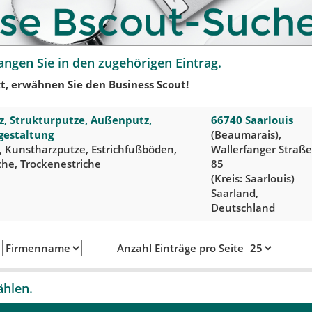
angen Sie in den zugehörigen Eintrag.
t, erwähnen Sie den Business Scout!
z, Strukturputze, Außenputz,
66740 Saarlouis
gestaltung
(Beaumarais),
, Kunstharzputze, Estrichfußböden,
Wallerfanger Straße
iche, Trockenestriche
85
(Kreis: Saarlouis)
Saarland,
Deutschland
h
Anzahl Einträge pro Seite
ählen.