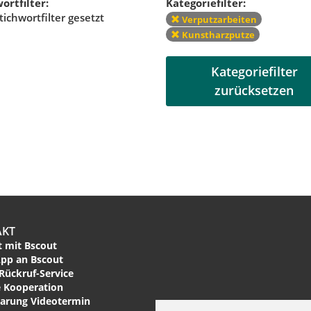
ortfilter:
Kategoriefilter:
tichwortfilter gesetzt
Verputzarbeiten
Kunstharzputze
Kategoriefilter
zurücksetzen
AKT
 mit Bscout
pp an Bscout
Rückruf-Service
 Kooperation
arung Videotermin