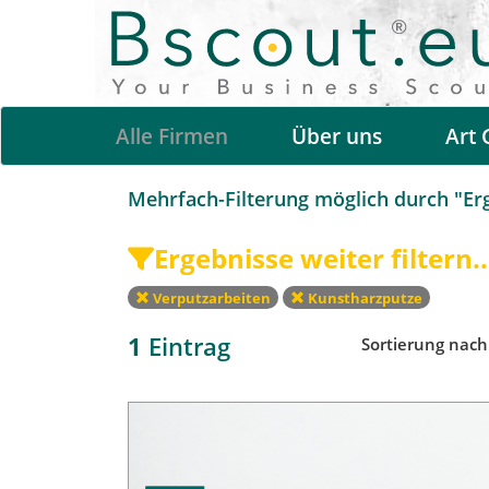
Alle Firmen
Über uns
Art 
Mehrfach-Filterung möglich durch "Erge
Ergebnisse weiter filtern..
Verputzarbeiten
Kunstharzputze
1
Eintrag
Sortierung nac