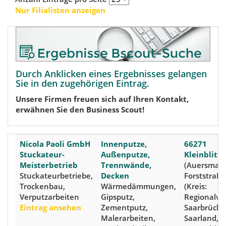
Nur Filialisten anzeigen
Durch Anklicken eines Ergebnisses gelangen
Sie in den zugehörigen Eintrag.
Unsere Firmen freuen sich auf Ihren Kontakt,
erwähnen Sie den Business Scout!
Nicola Paoli GmbH
Innenputze,
66271
Stuckateur-
Außenputze,
Kleinblitte
Meisterbetrieb
Trennwände,
(Auersmach
Stuckateurbetriebe,
Decken
Forststraße
Trockenbau,
Wärmedämmungen,
(Kreis:
Verputzarbeiten
Gipsputz,
Regionalve
Eintrag ansehen
Zementputz,
Saarbrücke
Malerarbeiten,
Saarland,