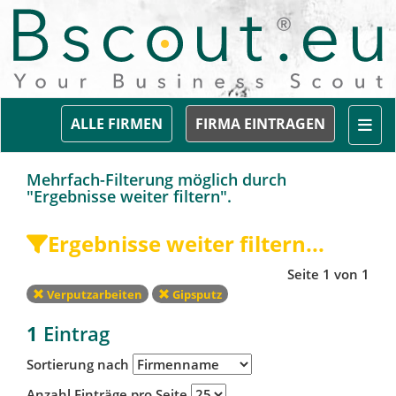
Togg
ALLE FIRMEN
FIRMA EINTRAGEN
Mehrfach-Filterung möglich durch
"Ergebnisse weiter filtern".
Ergebnisse weiter filtern...
Seite 1 von 1
Verputzarbeiten
Gipsputz
1
Eintrag
Sortierung nach
Anzahl Einträge pro Seite