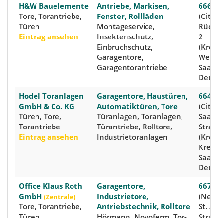
H&W Bauelemente
Antriebe, Markisen,
66629
Tore, Torantriebe,
Fenster, Rollläden
(City)
Türen
Montageservice,
Rückw
Eintrag ansehen
Insektenschutz,
2
Einbruchschutz,
(Kreis
Garagentore,
Wend
Garagentorantriebe
Saarl
Deut
Hodel Toranlagen
Garagentore, Haustüren,
6642
GmbH & Co. KG
Automatiktüren, Tore
(City)
Türen, Tore,
Türanlagen, Toranlagen,
Saarb
Torantriebe
Türantriebe, Rolltore,
Straß
Eintrag ansehen
Industrietoranlagen
(Kreis
Kreis
Saarl
Deut
Office Klaus Roth
Garagentore,
66740
GmbH
Industrietore,
(Neuf
(Zentrale)
Tore, Torantriebe,
Antriebstechnik, Rolltore
St. A
Türen
Hörmann, Novoferm, Tor-
Straß