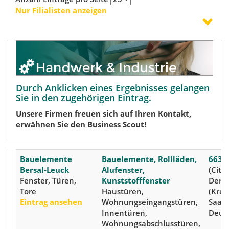
Nur Filialisten anzeigen
Durch Anklicken eines Ergebnisses gelangen
Sie in den zugehörigen Eintrag.
Unsere Firmen freuen sich auf Ihren Kontakt,
erwähnen Sie den Business Scout!
Bauelemente
Bauelemente, Rollläden,
6635
Bersal-Leuck
Alufenster,
(City)
Fenster, Türen,
Kunststofffenster
Derle
Tore
Haustüren,
(Kreis
Eintrag ansehen
Wohnungseingangstüren,
Saarl
Innentüren,
Deut
Wohnungsabschlusstüren,