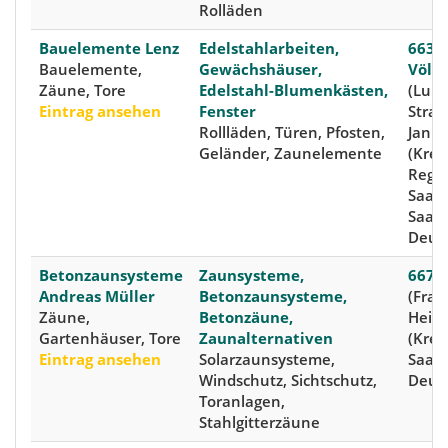
Rolläden
Bauelemente Lenz
Edelstahlarbeiten,
6633
Bauelemente,
Gewächshäuser,
Völkl
Zäune, Tore
Edelstahl-Blumenkästen,
(Luis
Eintrag ansehen
Fenster
Straß
Rollläden, Türen, Pfosten,
Janua
Geländer, Zaunelemente
(Kreis
Regi
Saar
Saarl
Deut
Betonzaunsysteme
Zaunsysteme,
66740
Andreas Müller
Betonzaunsysteme,
(Frau
Zäune,
Betonzäune,
Heine
Gartenhäuser, Tore
Zaunalternativen
(Kreis
Eintrag ansehen
Solarzaunsysteme,
Saarl
Windschutz, Sichtschutz,
Deut
Toranlagen,
Stahlgitterzäune