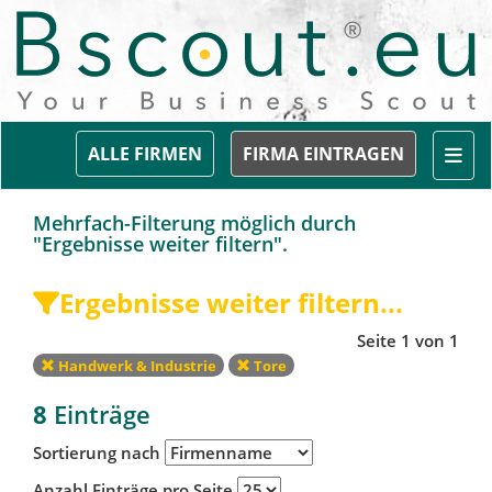
Togg
ALLE FIRMEN
FIRMA EINTRAGEN
Mehrfach-Filterung möglich durch
"Ergebnisse weiter filtern".
Ergebnisse weiter filtern...
Seite 1 von 1
Handwerk & Industrie
Tore
8
Einträge
Sortierung nach
Anzahl Einträge pro Seite