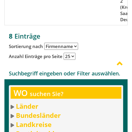
2
(Kreis
Saarl
Deut
8
Einträge
Sortierung nach
Anzahl Einträge pro Seite
Suchbegriff eingeben oder Filter auswählen.
WO
suchen Sie?
Länder
Bundesländer
Landkreise