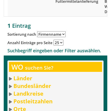
Futtermittelanlieferung
Bad
Wür
Deu
1
Eintrag
Sortierung nach
Anzahl Einträge pro Seite
Suchbegriff eingeben oder Filter auswählen.
WO
suchen Sie?
Länder
Bundesländer
Landkreise
Postleitzahlen
Orte