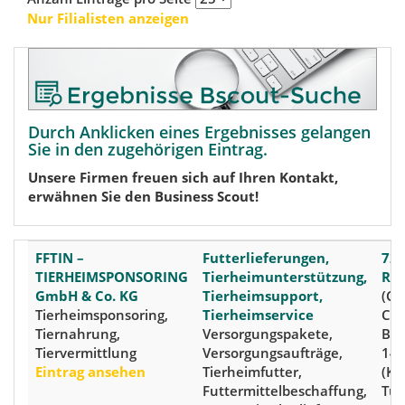
Nur Filialisten anzeigen
Durch Anklicken eines Ergebnisses gelangen
Sie in den zugehörigen Eintrag.
Unsere Firmen freuen sich auf Ihren Kontakt,
erwähnen Sie den Business Scout!
FFTIN –
Futterlieferungen,
72
TIERHEIMSPONSORING
Tierheimunterstützung,
Ro
GmbH & Co. KG
Tierheimsupport,
(Cit
Tierheimsponsoring,
Tierheimservice
Car
Tiernahrung,
Versorgungspakete,
Bor
Tiervermittlung
Versorgungsaufträge,
14
Eintrag ansehen
Tierheimfutter,
(Kre
Futtermittelbeschaffung,
Tüb