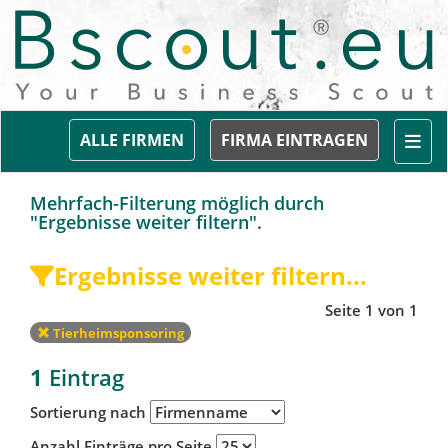
Togg
ALLE FIRMEN
FIRMA EINTRAGEN
Mehrfach-Filterung möglich durch
"Ergebnisse weiter filtern".
Ergebnisse weiter filtern...
Seite 1 von 1
Tierheimsponsoring
1
Eintrag
Sortierung nach
Anzahl Einträge pro Seite