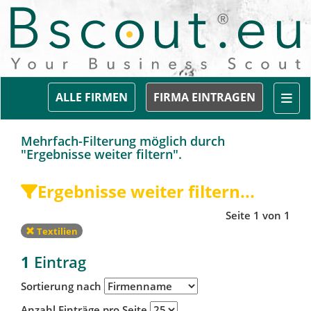
Togg
ALLE FIRMEN
FIRMA EINTRAGEN
Mehrfach-Filterung möglich durch
"Ergebnisse weiter filtern".
Ergebnisse weiter filtern...
Seite 1 von 1
Textilien
1
Eintrag
Sortierung nach
Anzahl Einträge pro Seite