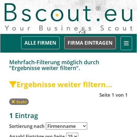
Togg
ALLE FIRMEN
FIRMA EINTRAGEN
Mehrfach-Filterung möglich durch
"Ergebnisse weiter filtern".
Ergebnisse weiter filtern...
Seite 1 von 1
Stahl
1
Eintrag
Sortierung nach
Anzahl Einträge pro Seite