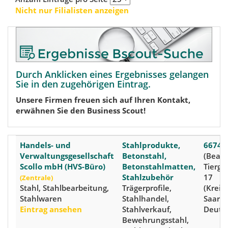
Nicht nur Filialisten anzeigen
Durch Anklicken eines Ergebnisses gelangen
Sie in den zugehörigen Eintrag.
Unsere Firmen freuen sich auf Ihren Kontakt,
erwähnen Sie den Business Scout!
Handels- und
Stahlprodukte,
66740 
Verwaltungsgesellschaft
Betonstahl,
(Beaum
Scollo mbH (HVS-Büro)
Betonstahlmatten,
Tierga
Stahlzubehör
17
(Zentrale)
Stahl, Stahlbearbeitung,
Trägerprofile,
(Kreis:
Stahlwaren
Stahlhandel,
Saarla
Eintrag ansehen
Stahlverkauf,
Deuts
Bewehrungsstahl,