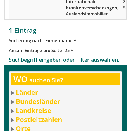
Internationale
Zür
Krankenversicherungen,
Sch
Auslandsimmobilien
1
Eintrag
Sortierung nach
Anzahl Einträge pro Seite
Suchbegriff eingeben oder Filter auswählen.
WO
suchen Sie?
Länder
Bundesländer
Landkreise
Postleitzahlen
Orte