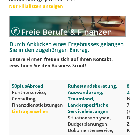
Nur Filialisten anzeigen
Durch Anklicken eines Ergebnisses gelangen
Sie in den zugehörigen Eintrag.
Unsere Firmen freuen sich auf Ihren Kontakt,
erwähnen Sie den Business Scout!
50plusAbroad
Ruhestandsberatung,
800
Rentnerservice,
Auswanderung,
Zür
Consulting,
Traumland,
Nor
Finanzdienstleistungen
Länderspezifische
7
Eintrag ansehen
Serviceleistungen
(Kre
Situationsanalysen,
Bez
Budgetplanungen,
Zür
Dokumentenservice,
Kan