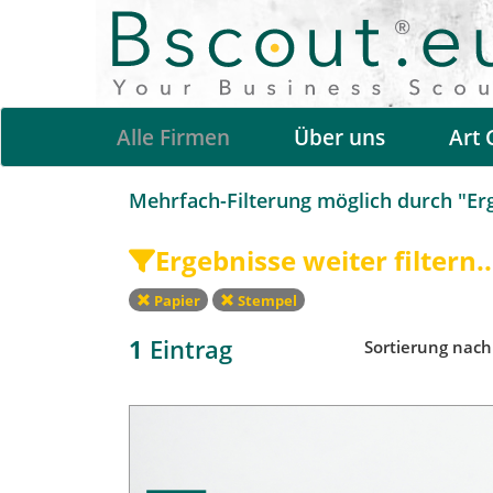
Alle Firmen
Über uns
Art 
Mehrfach-Filterung möglich durch "Erge
Ergebnisse weiter filtern..
Papier
Stempel
1
Eintrag
Sortierung nac