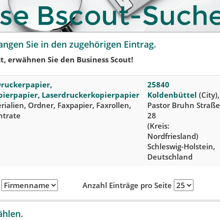
angen Sie in den zugehörigen Eintrag.
t, erwähnen Sie den Business Scout!
Druckerpapier,
25840
pierpapier, Laserdruckerkopierpapier
Koldenbüttel
(City),
ialien, Ordner, Faxpapier, Faxrollen,
Pastor Bruhn Straße
ntrate
28
(Kreis:
Nordfriesland)
Schleswig-Holstein,
Deutschland
h
Anzahl Einträge pro Seite
ählen.