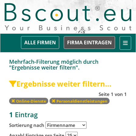
Togg
ALLE FIRMEN
FIRMA EINTRAGEN
Mehrfach-Filterung möglich durch
"Ergebnisse weiter filtern".
Ergebnisse weiter filtern...
Seite 1 von 1
Online-Dienste
Personaldienstleistungen
1
Eintrag
Sortierung nach
Anzahl Einträge pro Seite