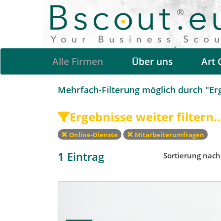
Alle Firmen
Über uns
Art 
Mehrfach-Filterung möglich durch "Erge
Ergebnisse weiter filtern..
Online-Dienste
Mitarbeiterumfragen
1
Eintrag
Sortierung nac