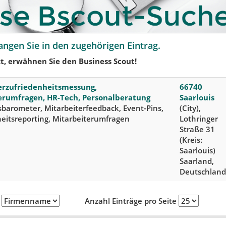
angen Sie in den zugehörigen Eintrag.
t, erwähnen Sie den Business Scout!
erzufriedenheitsmessung,
66740
erumfragen, HR-Tech, Personalberatung
Saarlouis
arometer, Mitarbeiterfeedback, Event-Pins,
(City),
eitsreporting, Mitarbeiterumfragen
Lothringer
Straße 31
(Kreis:
Saarlouis)
Saarland,
Deutschland
h
Anzahl Einträge pro Seite