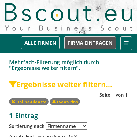
Togg
ALLE FIRMEN
FIRMA EINTRAGEN
Mehrfach-Filterung möglich durch
"Ergebnisse weiter filtern".
Ergebnisse weiter filtern...
Seite 1 von 1
Online-Dienste
Event-Pins
1
Eintrag
Sortierung nach
Anzahl Einträge pro Seite