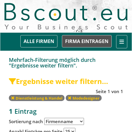
Togg
ALLE FIRMEN
FIRMA EINTRAGEN
Mehrfach-Filterung möglich durch
"Ergebnisse weiter filtern".
Ergebnisse weiter filtern...
Seite 1 von 1
Dienstleistung & Handel
Modedesigner
1
Eintrag
Sortierung nach
Anzahl Einträge pro Seite