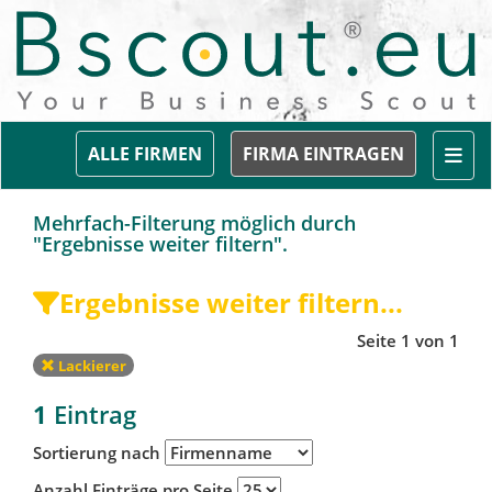
Togg
ALLE FIRMEN
FIRMA EINTRAGEN
Mehrfach-Filterung möglich durch
"Ergebnisse weiter filtern".
Ergebnisse weiter filtern...
Seite 1 von 1
Lackierer
1
Eintrag
Sortierung nach
Anzahl Einträge pro Seite