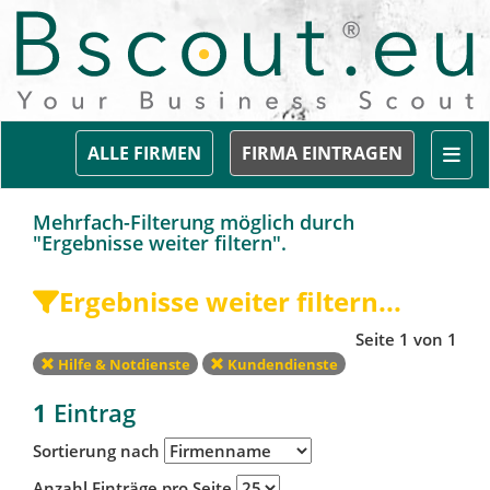
Togg
ALLE FIRMEN
FIRMA EINTRAGEN
Mehrfach-Filterung möglich durch
"Ergebnisse weiter filtern".
Ergebnisse weiter filtern...
Seite 1 von 1
Hilfe & Notdienste
Kundendienste
1
Eintrag
Sortierung nach
Anzahl Einträge pro Seite