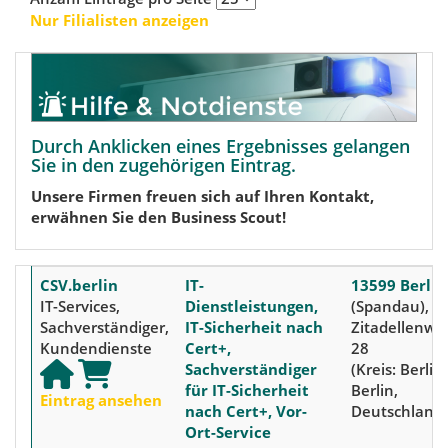
Nur Filialisten anzeigen
Durch Anklicken eines Ergebnisses gelangen
Sie in den zugehörigen Eintrag.
Unsere Firmen freuen sich auf Ihren Kontakt,
erwähnen Sie den Business Scout!
CSV.berlin
IT-
13599 Berlin
IT-Services,
Dienstleistungen,
(Spandau),
Sachverständiger,
IT-Sicherheit nach
Zitadellenwe
Kundendienste
Cert+,
28
Sachverständiger
(Kreis: Berlin)
für IT-Sicherheit
Berlin,
Eintrag ansehen
nach Cert+, Vor-
Deutschland
Ort-Service