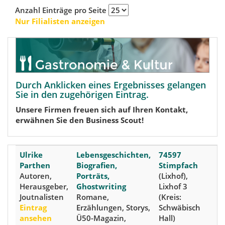
Anzahl Einträge pro Seite
Nur Filialisten anzeigen
Durch Anklicken eines Ergebnisses gelangen
Sie in den zugehörigen Eintrag.
Unsere Firmen freuen sich auf Ihren Kontakt,
erwähnen Sie den Business Scout!
Ulrike
Lebensgeschichten,
74597
Parthen
Biografien,
Stimpfach
Autoren,
Porträts,
(Lixhof),
Herausgeber,
Ghostwriting
Lixhof 3
Joutnalisten
Romane,
(Kreis:
Eintrag
Erzählungen, Storys,
Schwäbisch
ansehen
Ü50-Magazin,
Hall)