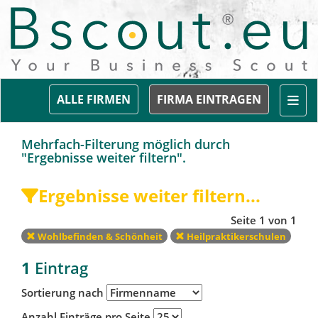
Togg
ALLE FIRMEN
FIRMA EINTRAGEN
Mehrfach-Filterung möglich durch
"Ergebnisse weiter filtern".
Ergebnisse weiter filtern...
Seite 1 von 1
Wohlbefinden & Schönheit
Heilpraktikerschulen
1
Eintrag
Sortierung nach
Anzahl Einträge pro Seite