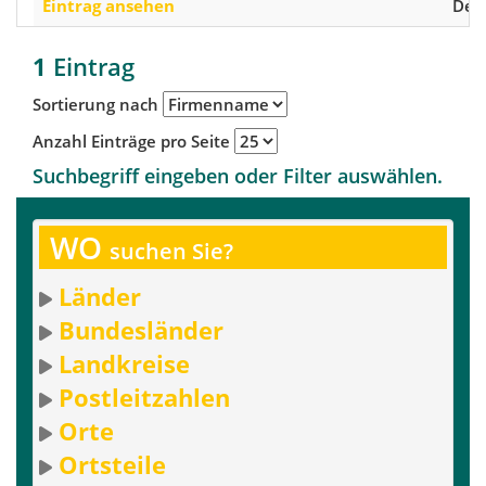
Eintrag ansehen
Deu
1
Eintrag
Sortierung nach
Anzahl Einträge pro Seite
Suchbegriff eingeben oder Filter auswählen.
WO
suchen Sie?
Länder
Bundesländer
Landkreise
Postleitzahlen
Orte
Ortsteile