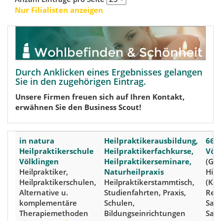
Nur Filialisten anzeigen
Durch Anklicken eines Ergebnisses gelangen
Sie in den zugehörigen Eintrag.
Unsere Firmen freuen sich auf Ihren Kontakt,
erwähnen Sie den Business Scout!
in natura
Heilpraktikerausbildung,
663
Heilpraktikerschule
Heilpraktikerfachkurse,
Völ
Völklingen
Heilpraktikerseminare,
(Gei
Heilpraktiker,
Naturheilpraxis
Hirz
Heilpraktikerschulen,
Heilpraktikerstammtisch,
(Kre
Alternative u.
Studienfahrten, Praxis,
Reg
komplementäre
Schulen,
Saa
Therapiemethoden
Bildungseinrichtungen
Saar