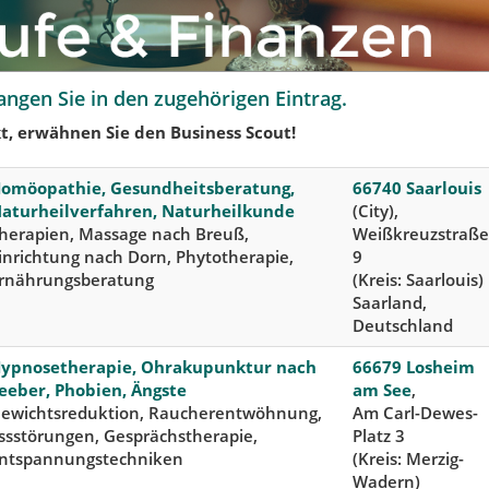
angen Sie in den zugehörigen Eintrag.
t, erwähnen Sie den Business Scout!
omöopathie, Gesundheitsberatung,
66740 Saarlouis
aturheilverfahren, Naturheilkunde
(City),
herapien, Massage nach Breuß,
Weißkreuzstraße
inrichtung nach Dorn, Phytotherapie,
9
rnährungsberatung
(Kreis: Saarlouis)
Saarland,
Deutschland
ypnosetherapie, Ohrakupunktur nach
66679 Losheim
eeber, Phobien, Ängste
am See
,
ewichtsreduktion, Raucherentwöhnung,
Am Carl-Dewes-
ssstörungen, Gesprächstherapie,
Platz 3
ntspannungstechniken
(Kreis: Merzig-
Wadern)