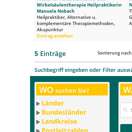
Wirbelsäulentherapie Heilpraktikerin
N
Manuela Nobach
T
Heilpraktiker, Alternative u.
G
komplementäre Therapiemethoden,
A
Akupunktur
Eintrag ansehen
5
Einträge
Sortierung nac
Suchbegriff eingeben oder Filter ausw
WO
W
suchen Sie?
Länder
Bundesländer
Landkreise
Postleitzahlen