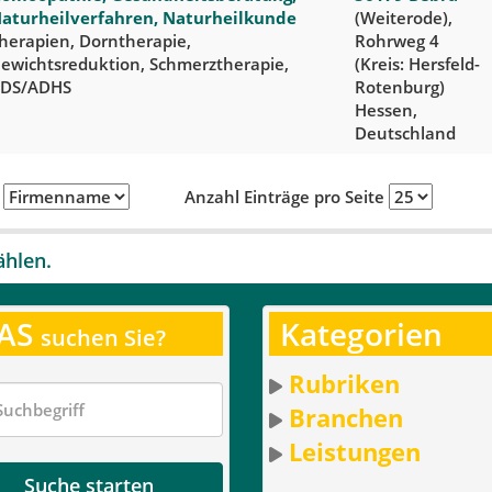
aturheilverfahren, Naturheilkunde
(Weiterode),
herapien, Dorntherapie,
Rohrweg 4
ewichtsreduktion, Schmerztherapie,
(Kreis: Hersfeld-
DS/ADHS
Rotenburg)
Hessen,
Deutschland
h
Anzahl Einträge pro Seite
ählen.
AS
Kategorien
suchen Sie?
Rubriken
Branchen
Leistungen
Suche starten