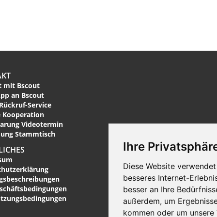
AKT
 mit Bscout
pp an Bscout
Rückruf-Service
 Kooperation
arung Videotermin
ung Stammtisch
Ihre Privatsphäre
LICHES
sum
Diese Website verwendet 
chutzerklärung
besseres Internet-Erlebni
ngsbeschreibungen
eschäftsbedingungen
besser an Ihre Bedürfnis
utzungsbedingungen
außerdem, um Ergebnisse
kommen oder um unsere W