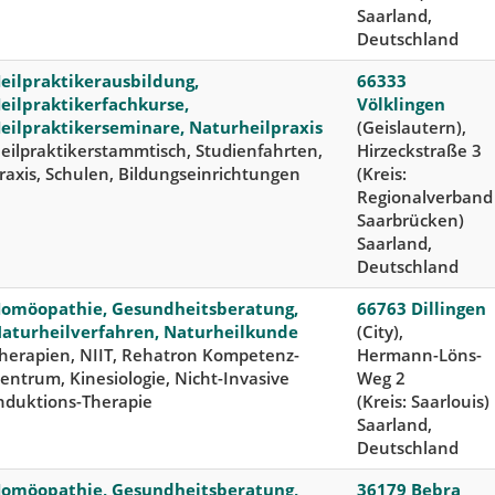
Saarland,
Deutschland
eilpraktikerausbildung,
66333
eilpraktikerfachkurse,
Völklingen
eilpraktikerseminare, Naturheilpraxis
(Geislautern),
eilpraktikerstammtisch, Studienfahrten,
Hirzeckstraße 3
raxis, Schulen, Bildungseinrichtungen
(Kreis:
Regionalverband
Saarbrücken)
Saarland,
Deutschland
omöopathie, Gesundheitsberatung,
66763 Dillingen
aturheilverfahren, Naturheilkunde
(City),
herapien, NIIT, Rehatron Kompetenz-
Hermann-Löns-
entrum, Kinesiologie, Nicht-Invasive
Weg 2
nduktions-Therapie
(Kreis: Saarlouis)
Saarland,
Deutschland
omöopathie, Gesundheitsberatung,
36179 Bebra