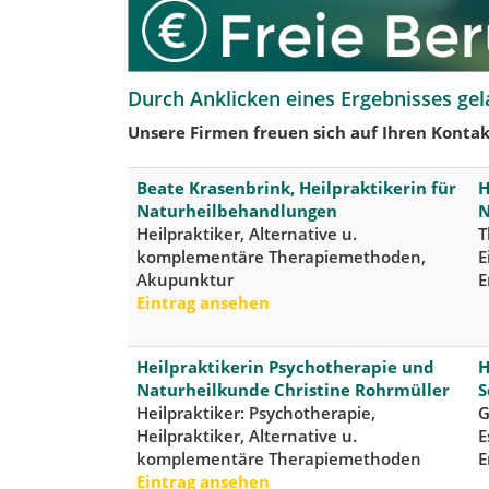
Durch Anklicken eines Ergebnisses gel
Unsere Firmen freuen sich auf Ihren Kontak
Beate Krasenbrink, Heilpraktikerin für
H
Naturheilbehandlungen
N
Heilpraktiker, Alternative u.
T
komplementäre Therapiemethoden,
E
Akupunktur
E
Eintrag ansehen
Heilpraktikerin Psychotherapie und
H
Naturheilkunde Christine Rohrmüller
S
Heilpraktiker: Psychotherapie,
G
Heilpraktiker, Alternative u.
E
komplementäre Therapiemethoden
E
Eintrag ansehen