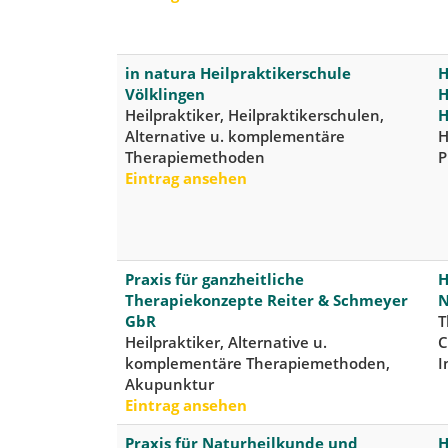
in natura Heilpraktikerschule
H
Völklingen
H
Heilpraktiker, Heilpraktikerschulen,
H
Alternative u. komplementäre
H
Therapiemethoden
P
Eintrag ansehen
Praxis für ganzheitliche
H
Therapiekonzepte Reiter & Schmeyer
N
GbR
T
Heilpraktiker, Alternative u.
C
komplementäre Therapiemethoden,
I
Akupunktur
Eintrag ansehen
Praxis für Naturheilkunde und
H