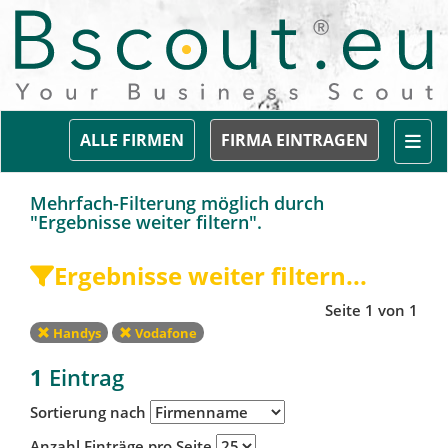
Togg
ALLE FIRMEN
FIRMA EINTRAGEN
Mehrfach-Filterung möglich durch
"Ergebnisse weiter filtern".
Ergebnisse weiter filtern...
Seite 1 von 1
Handys
Vodafone
1
Eintrag
Sortierung nach
Anzahl Einträge pro Seite