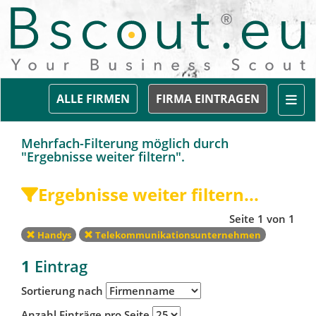
Togg
ALLE FIRMEN
FIRMA EINTRAGEN
Mehrfach-Filterung möglich durch
"Ergebnisse weiter filtern".
Ergebnisse weiter filtern...
Seite 1 von 1
Handys
Telekommunikationsunternehmen
1
Eintrag
Sortierung nach
Anzahl Einträge pro Seite