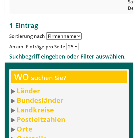
Saar
Deu
1
Eintrag
Sortierung nach
Anzahl Einträge pro Seite
Suchbegriff eingeben oder Filter auswählen.
WO
suchen Sie?
Länder
Bundesländer
Landkreise
Postleitzahlen
Orte