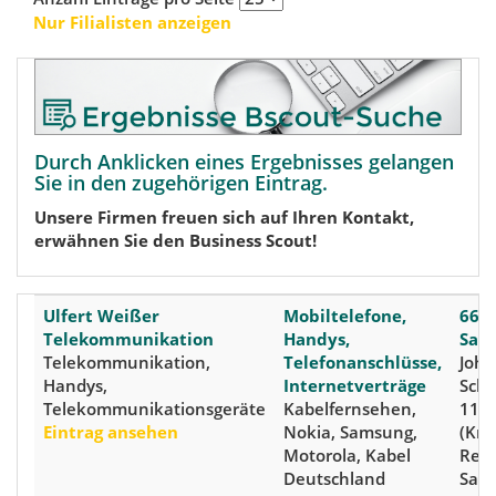
Nur Filialisten anzeigen
Durch Anklicken eines Ergebnisses gelangen
Sie in den zugehörigen Eintrag.
Unsere Firmen freuen sich auf Ihren Kontakt,
erwähnen Sie den Business Scout!
Ulfert Weißer
Mobiltelefone,
661
Telekommunikation
Handys,
Saa
Telekommunikation,
Telefonanschlüsse,
Joha
Handys,
Internetverträge
Sch
Telekommunikationsgeräte
Kabelfernsehen,
11
Eintrag ansehen
Nokia, Samsung,
(Krei
Motorola, Kabel
Regi
Deutschland
Saar