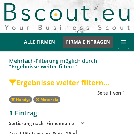
Togg
ALLE FIRMEN
FIRMA EINTRAGEN
Mehrfach-Filterung möglich durch
"Ergebnisse weiter filtern".
Ergebnisse weiter filtern...
Seite 1 von 1
Handys
Motorola
1
Eintrag
Sortierung nach
Anzahl Einträge pro Seite