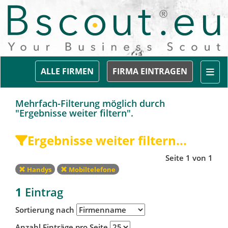
Togg
ALLE FIRMEN
FIRMA EINTRAGEN
Mehrfach-Filterung möglich durch
"Ergebnisse weiter filtern".
Ergebnisse weiter filtern...
Seite 1 von 1
Handys
Mobiltelefone
1
Eintrag
Sortierung nach
Anzahl Einträge pro Seite