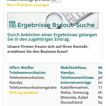
Nur Filialisten anzeigen
Durch Anklicken eines Ergebnisses gelangen
Sie in den zugehörigen Eintrag.
Unsere Firmen freuen sich auf Ihren Kontakt,
erwähnen Sie den Business Scout!
Ulfert Weißer
Mobiltelefone,
661
Telekommunikation
Handys,
Saa
Telekommunikation,
Telefonanschlüsse,
Joha
Handys,
Internetverträge
Sch
Telekommunikationsgeräte
Kabelfernsehen,
11
Eintrag ansehen
Nokia, Samsung,
(Krei
Motorola, Kabel
Regi
Deutschland
Saar