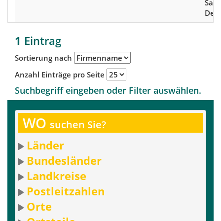
Saar
Deu
1
Eintrag
Sortierung nach
Anzahl Einträge pro Seite
Suchbegriff eingeben oder Filter auswählen.
WO
suchen Sie?
Länder
Bundesländer
Landkreise
Postleitzahlen
Orte