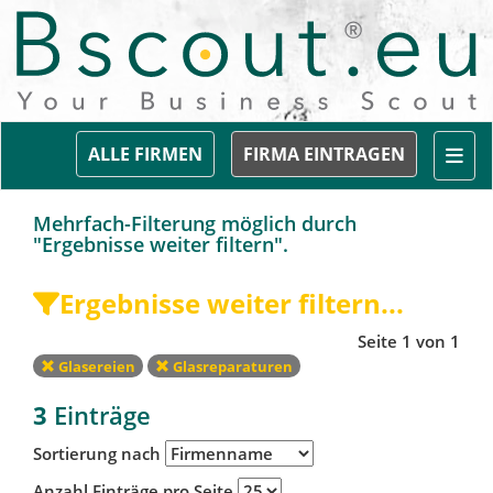
Togg
ALLE FIRMEN
FIRMA EINTRAGEN
Mehrfach-Filterung möglich durch
"Ergebnisse weiter filtern".
Ergebnisse weiter filtern...
Seite 1 von 1
Glasereien
Glasreparaturen
3
Einträge
Sortierung nach
Anzahl Einträge pro Seite