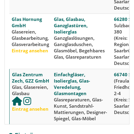
Saarland
Deutschl
Glas Hornung
Glas, Glasbau,
66280 Su
GmbH
Ganzglastüren,
Sulzbacht
Glasereien,
Isolierglas
380
Glasbearbeitung,
Ganzglaslösungen,
(Kreis:
Glasverarbeitung
Ganzglasduschen,
Regional
Eintrag ansehen
Glasmöbel, Begehbares
Saarbrüc
Glas, Glasreparaturen
Saarland
Deutschl
Glas Zentrum
Einfachgläser,
66740 Sa
Zech, GZZ GmbH
Isolierglas, Glas-
(Fraulaut
Glas, Glasereien,
Veredelung,
Friedhof
Glasbau
Glasmontagen
2-4
Glasreparaturen, Glas-
(Kreis: Sa
Kunst, Sandstrahl-
Saarland
Eintrag ansehen
Mattierungen, Designer-
Deutschl
Spiegel, Glas-Möbel