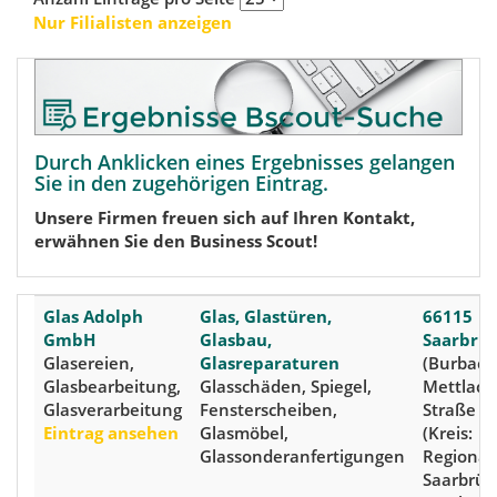
Nur Filialisten anzeigen
Durch Anklicken eines Ergebnisses gelangen
Sie in den zugehörigen Eintrag.
Unsere Firmen freuen sich auf Ihren Kontakt,
erwähnen Sie den Business Scout!
Glas Adolph
Glas, Glastüren,
66115
GmbH
Glasbau,
Saarbrü
Glasereien,
Glasreparaturen
(Burbach
Glasbearbeitung,
Glasschäden, Spiegel,
Mettlach
Glasverarbeitung
Fensterscheiben,
Straße 7
Eintrag ansehen
Glasmöbel,
(Kreis:
Glassonderanfertigungen
Regional
Saarbrüc