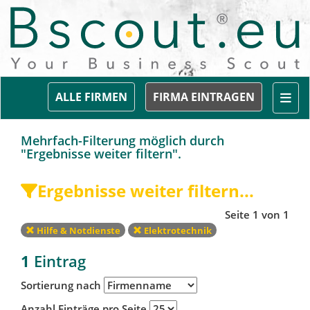
Togg
ALLE FIRMEN
FIRMA EINTRAGEN
Mehrfach-Filterung möglich durch
"Ergebnisse weiter filtern".
Ergebnisse weiter filtern...
Seite 1 von 1
Hilfe & Notdienste
Elektrotechnik
1
Eintrag
Sortierung nach
Anzahl Einträge pro Seite