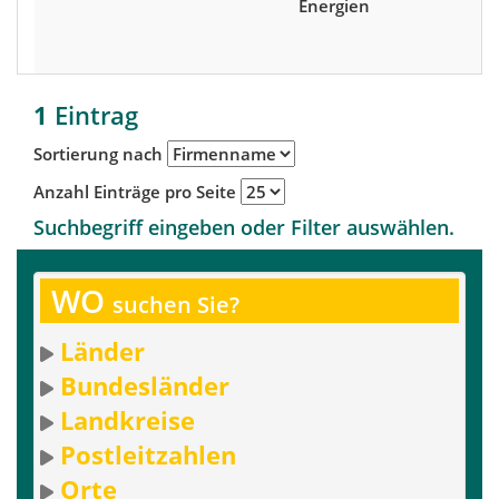
Energien
S
S
D
1
Eintrag
Sortierung nach
Anzahl Einträge pro Seite
Suchbegriff eingeben oder Filter auswählen.
WO
suchen Sie?
Länder
Bundesländer
Landkreise
Postleitzahlen
Orte