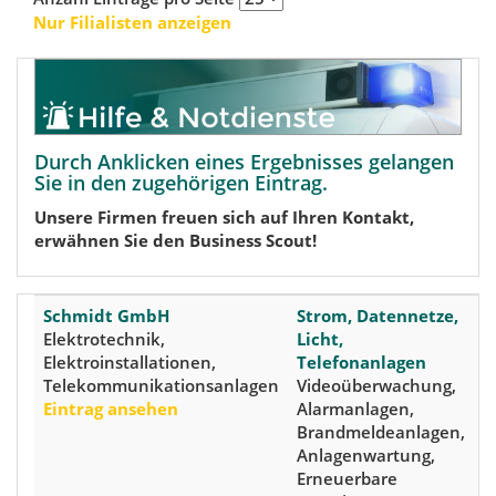
Nur Filialisten anzeigen
Durch Anklicken eines Ergebnisses gelangen
Sie in den zugehörigen Eintrag.
Unsere Firmen freuen sich auf Ihren Kontakt,
erwähnen Sie den Business Scout!
Schmidt GmbH
Strom, Datennetze,
6
Elektrotechnik,
Licht,
P
Elektroinstallationen,
Telefonanlagen
(
Telekommunikationsanlagen
Videoüberwachung,
M
Eintrag ansehen
Alarmanlagen,
N
Brandmeldeanlagen,
1
Anlagenwartung,
(
Erneuerbare
R