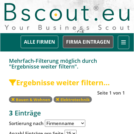
Togg
ALLE FIRMEN
FIRMA EINTRAGEN
Mehrfach-Filterung möglich durch
"Ergebnisse weiter filtern".
Ergebnisse weiter filtern...
Seite 1 von 1
Bauen & Wohnen
Elektrotechnik
3
Einträge
Sortierung nach
Anzahl Einträge pro Seite