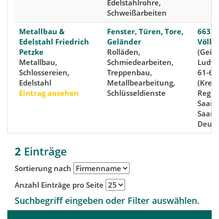
Edelstahlrohre,
Schweißarbeiten
Metallbau &
Fenster, Türen, Tore,
6633
Edelstahl Friedrich
Geländer
Völkl
Petzke
Rolläden,
(Geisl
Metallbau,
Schmiedearbeiten,
Ludwe
Schlossereien,
Treppenbau,
61-63
Edelstahl
Metallbearbeitung,
(Kreis
Eintrag ansehen
Schlüsseldienste
Regio
Saarb
Saarl
Deuts
2
Einträge
Sortierung nach
Anzahl Einträge pro Seite
Suchbegriff eingeben oder Filter auswählen.