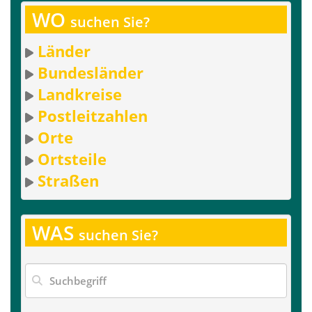
WO
suchen Sie?
Länder
Bundesländer
Landkreise
Postleitzahlen
Orte
Ortsteile
Straßen
WAS
suchen Sie?