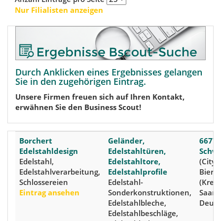
Nur Filialisten anzeigen
Durch Anklicken eines Ergebnisses gelangen
Sie in den zugehörigen Eintrag.
Unsere Firmen freuen sich auf Ihren Kontakt,
erwähnen Sie den Business Scout!
Borchert
Geländer,
6677
Edelstahldesign
Edelstahltüren,
Schw
Edelstahl,
Edelstahltore,
(City),
Edelstahlverarbeitung,
Edelstahlprofile
Biers
Schlossereien
Edelstahl-
(Kreis
Eintrag ansehen
Sonderkonstruktionen,
Saarl
Edelstahlbleche,
Deuts
Edelstahlbeschläge,