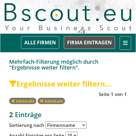
Togg
ALLE FIRMEN
FIRMA EINTRAGEN
Mehrfach-Filterung möglich durch
"Ergebnisse weiter filtern".
Ergebnisse weiter filtern...
Seite 1 von 1
Edelstahl
Edelstahl
2
Einträge
Sortierung nach
Anzahl Einträge pro Seite