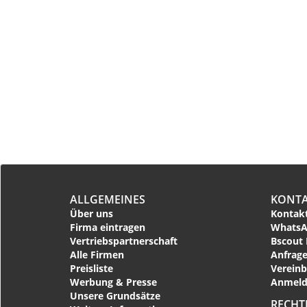
ALLGEMEINES
KONT
Über uns
Kontakt
Firma eintragen
WhatsA
Vertriebspartnerschaft
Bscout 
Alle Firmen
Anfrage
Preisliste
Vereinb
Werbung & Presse
Anmeld
Unsere Grundsätze
RECHT