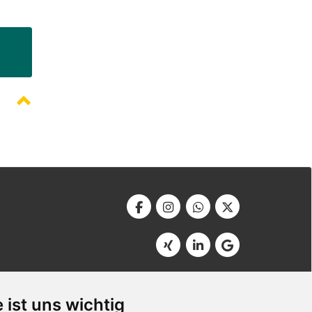
Werbeagentur Bonner
Am Soutyhof 15
 ist uns wichtig
D-66740 Saarlouis