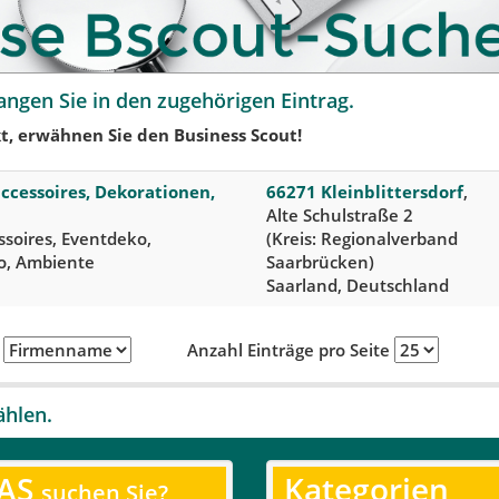
angen Sie in den zugehörigen Eintrag.
t, erwähnen Sie den Business Scout!
cessoires, Dekorationen,
66271 Kleinblittersdorf
,
Alte Schulstraße 2
essoires, Eventdeko,
(Kreis: Regionalverband
o, Ambiente
Saarbrücken)
Saarland, Deutschland
h
Anzahl Einträge pro Seite
ählen.
AS
Kategorien
suchen Sie?