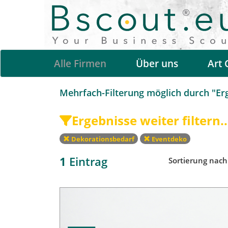
Alle Firmen
Über uns
Art 
Mehrfach-Filterung möglich durch "Erge
Ergebnisse weiter filtern..
Dekorationsbedarf
Eventdeko
1
Eintrag
Sortierung nac