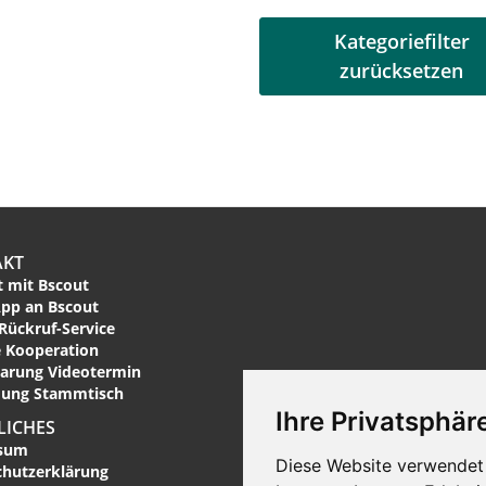
Kategoriefilter
zurücksetzen
AKT
 mit Bscout
pp an Bscout
Rückruf-Service
 Kooperation
arung Videotermin
ung Stammtisch
Ihre Privatsphäre
LICHES
sum
Diese Website verwendet 
chutzerklärung