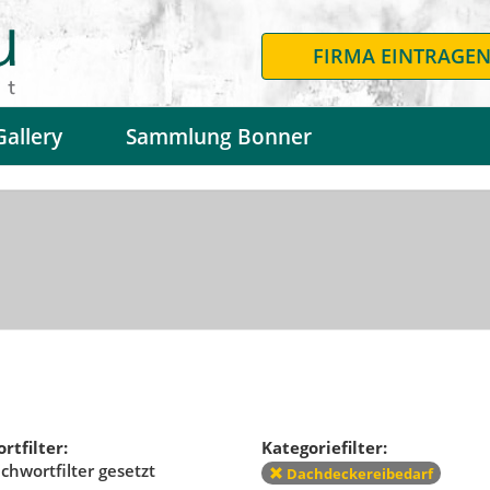
FIRMA EINTRAGE
Gallery
Sammlung Bonner
rtfilter:
Kategoriefilter:
ichwortfilter gesetzt
Dachdeckereibedarf