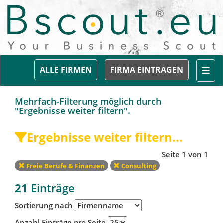
Togg
ALLE FIRMEN
FIRMA EINTRAGEN
Mehrfach-Filterung möglich durch
"Ergebnisse weiter filtern".
Ergebnisse weiter filtern...
Seite 1 von 1
Freie Berufe & Finanzen
Consulting
21
Einträge
Sortierung nach
Anzahl Einträge pro Seite