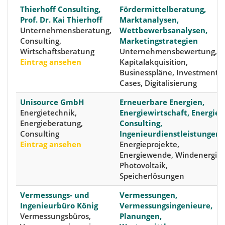
Thierhoff Consulting,
Fördermittelberatung,
Prof. Dr. Kai Thierhoff
Marktanalysen,
Unternehmensberatung,
Wettbewerbsanalysen,
Consulting,
Marketingstrategien
Wirtschaftsberatung
Unternehmensbewertung,
Eintrag ansehen
Kapitalakquisition,
Businesspläne, Investment
Cases, Digitalisierung
Unisource GmbH
Erneuerbare Energien,
Energietechnik,
Energiewirtschaft, Energie-
Energieberatung,
Consulting,
Consulting
Ingenieurdienstleistungen
Eintrag ansehen
Energie­projekte,
Energiewende, Windenergie,
Photovoltaik,
Speicherlösungen
Vermessungs- und
Vermessungen,
Ingenieurbüro König
Vermessungsingenieure,
Vermessungsbüros,
Planungen,