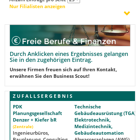
Nur Filialisten anzeigen
Durch Anklicken eines Ergebnisses gelangen
Sie in den zugehörigen Eintrag.
Unsere Firmen freuen sich auf Ihren Kontakt,
erwähnen Sie den Business Scout!
Z U F A L L S E R G E B N I S
PDK
Technische
Planungsgesellschaft
Gebäudeausrüstung (TGA),
Denzer + Kiefer bR
Elektrotechnik,
Medizintechnik,
(Zentrale)
Ingenieurbüros,
Gebäudeautomation
Bauplanung, Consulting
Abwasseranlagen (AWG),