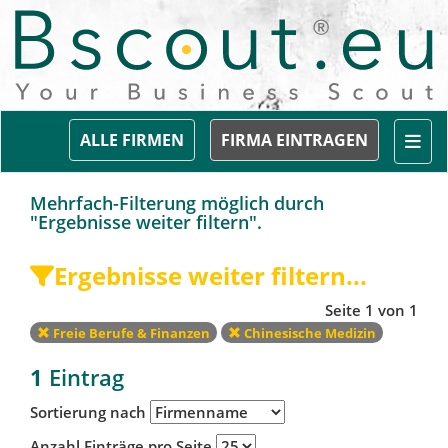
Togg
ALLE FIRMEN
FIRMA EINTRAGEN
Mehrfach-Filterung möglich durch
"Ergebnisse weiter filtern".
Ergebnisse weiter filtern...
Seite 1 von 1
Freie Berufe & Finanzen
Chinesische Medizin
1
Eintrag
Sortierung nach
Anzahl Einträge pro Seite