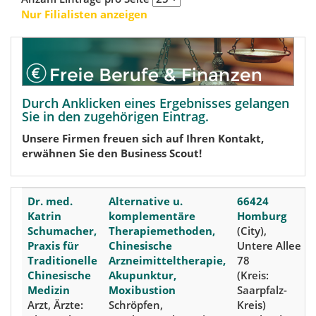
Nur Filialisten anzeigen
Durch Anklicken eines Ergebnisses gelangen
Sie in den zugehörigen Eintrag.
Unsere Firmen freuen sich auf Ihren Kontakt,
erwähnen Sie den Business Scout!
Dr. med.
Alternative u.
66424
Katrin
komplementäre
Homburg
Schumacher,
Therapiemethoden,
(City),
Praxis für
Chinesische
Untere Allee
Traditionelle
Arzneimitteltherapie,
78
Chinesische
Akupunktur,
(Kreis:
Medizin
Moxibustion
Saarpfalz-
Arzt, Ärzte:
Schröpfen,
Kreis)