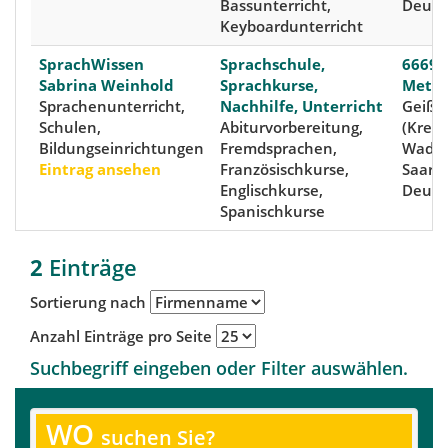
Bassunterricht,
Deuts
Keyboardunterricht
SprachWissen
Sprachschule,
66693
Sabrina Weinhold
Sprachkurse,
Mettl
Sprachenunterricht,
Nachhilfe, Unterricht
Geiße
Schulen,
Abiturvorbereitung,
(Kreis
Bildungseinrichtungen
Fremdsprachen,
Wader
Eintrag ansehen
Französischkurse,
Saarla
Englischkurse,
Deuts
Spanischkurse
2
Einträge
Sortierung nach
Anzahl Einträge pro Seite
Suchbegriff eingeben oder Filter auswählen.
WO
suchen Sie?