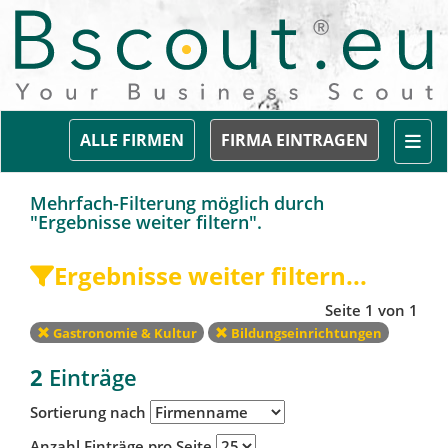
Togg
ALLE FIRMEN
FIRMA EINTRAGEN
Mehrfach-Filterung möglich durch
"Ergebnisse weiter filtern".
Ergebnisse weiter filtern...
Seite 1 von 1
Gastronomie & Kultur
Bildungseinrichtungen
2
Einträge
Sortierung nach
Anzahl Einträge pro Seite