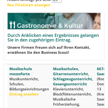
Nur Filialisten anzeigen
Durch Anklicken eines Ergebnisses gelangen
Sie in den zugehörigen Eintrag.
Unsere Firmen freuen sich auf Ihren Kontakt,
erwähnen Sie den Business Scout!
Musikschule
Musikschulen,
66740
mezzoforte
Gitarrenunterricht,
Saarlo
Musikunterricht,
Schlagzeugunterricht,
(Roden
Schulen,
Gesangsunterricht
Donat
Bildungseinrichtungen
Klavierunterricht,
13
Eintrag ansehen
Blockflötenunterricht,
(Kreis:
Musikalische
Saarlo
Früherziehung,
Saarla