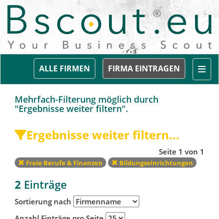
Togg
ALLE FIRMEN
FIRMA EINTRAGEN
Mehrfach-Filterung möglich durch
"Ergebnisse weiter filtern".
Ergebnisse weiter filtern...
Seite 1 von 1
Freie Berufe & Finanzen
Bildungseinrichtungen
2
Einträge
Sortierung nach
Anzahl Einträge pro Seite