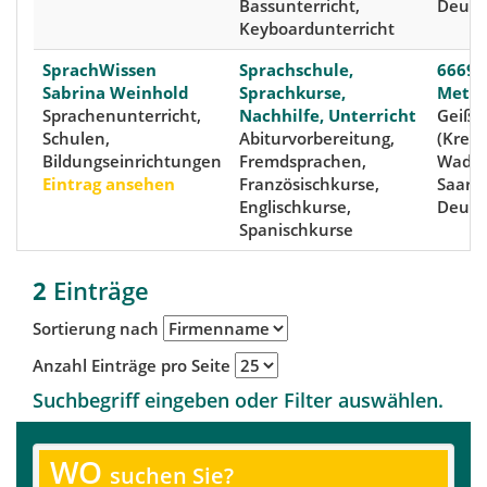
Bassunterricht,
Deuts
Keyboardunterricht
SprachWissen
Sprachschule,
66693
Sabrina Weinhold
Sprachkurse,
Mettl
Sprachenunterricht,
Nachhilfe, Unterricht
Geiße
Schulen,
Abiturvorbereitung,
(Kreis
Bildungseinrichtungen
Fremdsprachen,
Wader
Eintrag ansehen
Französischkurse,
Saarla
Englischkurse,
Deuts
Spanischkurse
2
Einträge
Sortierung nach
Anzahl Einträge pro Seite
Suchbegriff eingeben oder Filter auswählen.
WO
suchen Sie?