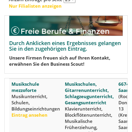
Nur Filialisten anzeigen
Durch Anklicken eines Ergebnisses gelangen
Sie in den zugehörigen Eintrag.
Unsere Firmen freuen sich auf Ihren Kontakt,
erwähnen Sie den Business Scout!
Musikschule
Musikschulen,
66740
mezzoforte
Gitarrenunterricht,
Saarlo
Musikunterricht,
Schlagzeugunterricht,
(Roden
Schulen,
Gesangsunterricht
Donat
Bildungseinrichtungen
Klavierunterricht,
13
Eintrag ansehen
Blockflötenunterricht,
(Kreis:
Musikalische
Saarlo
Früherziehung,
Saarla