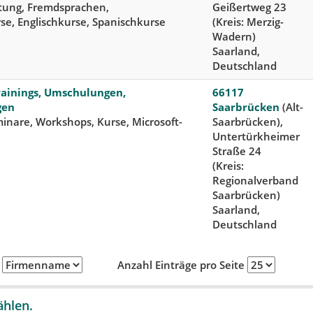
itung, Fremdsprachen,
Geißertweg 23
se, Englischkurse, Spanischkurse
(Kreis: Merzig-
Wadern)
Saarland,
Deutschland
rainings, Umschulungen,
66117
gen
Saarbrücken
(Alt-
inare, Workshops, Kurse, Microsoft-
Saarbrücken),
Untertürkheimer
Straße 24
(Kreis:
Regionalverband
Saarbrücken)
Saarland,
Deutschland
h
Anzahl Einträge pro Seite
ählen.