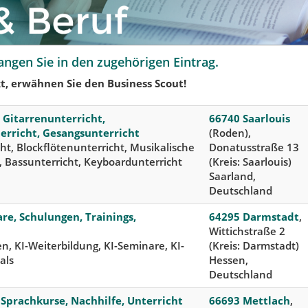
angen Sie in den zugehörigen Eintrag.
t, erwähnen Sie den Business Scout!
 Gitarrenunterricht,
66740 Saarlouis
erricht, Gesangsunterricht
(Roden),
cht, Blockflötenunterricht, Musikalische
Donatusstraße 13
 Bassunterricht, Keyboardunterricht
(Kreis: Saarlouis)
Saarland,
Deutschland
re, Schulungen, Trainings,
64295 Darmstadt
,
Wittichstraße 2
n, KI-Weiterbildung, KI-Seminare, KI-
(Kreis: Darmstadt)
als
Hessen,
Deutschland
 Sprachkurse, Nachhilfe, Unterricht
66693 Mettlach
,