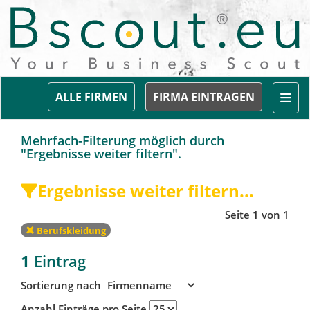
Togg
ALLE FIRMEN
FIRMA EINTRAGEN
Mehrfach-Filterung möglich durch
"Ergebnisse weiter filtern".
Ergebnisse weiter filtern...
Seite 1 von 1
Berufskleidung
1
Eintrag
Sortierung nach
Anzahl Einträge pro Seite