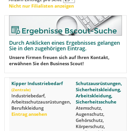
Nicht nur Filialisten anzeigen
Durch Anklicken eines Ergebnisses gelangen
Sie in den zugehörigen Eintrag.
Unsere Firmen freuen sich auf Ihren Kontakt,
erwähnen Sie den Business Scout!
Kipper Industriebedarf
Schutzausrüstungen,
6
Sicherheitskleidung,
V
(Zentrale)
Industriebedarf,
Arbeitskleidung,
(
Arbeitsschutzausrüstungen,
Sicherheitsschuhe
Z
Berufskleidung
Atemschutz,
(K
Eintrag ansehen
Augenschutz,
R
Gehörschutz,
S
Körperschutz,
S