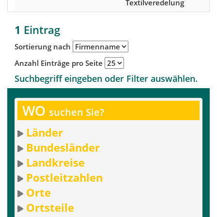
Textilveredelung
D
1
Eintrag
Sortierung nach
Anzahl Einträge pro Seite
Suchbegriff eingeben oder Filter auswählen.
WO
suchen Sie?
Länder
Bundesländer
Landkreise
Postleitzahlen
Orte
Ortsteile