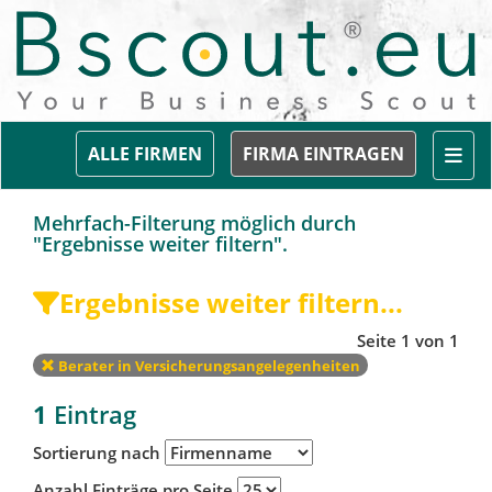
Togg
ALLE FIRMEN
FIRMA EINTRAGEN
Mehrfach-Filterung möglich durch
"Ergebnisse weiter filtern".
Ergebnisse weiter filtern...
Seite 1 von 1
Berater in Versicherungsangelegenheiten
1
Eintrag
Sortierung nach
Anzahl Einträge pro Seite