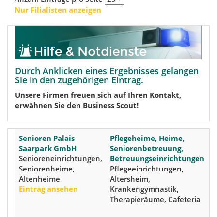
Nur Filialisten anzeigen
Durch Anklicken eines Ergebnisses gelangen
Sie in den zugehörigen Eintrag.
Unsere Firmen freuen sich auf Ihren Kontakt,
erwähnen Sie den Business Scout!
Senioren Palais
Pflegeheime, Heime,
6
Saarpark GmbH
Seniorenbetreuung,
D
Senioreneinrichtungen,
Betreuungseinrichtungen
(
Seniorenheime,
Pflegeeinrichtungen,
B
Altenheime
Altersheim,
7
Eintrag ansehen
Krankengymnastik,
(
Therapieräume, Cafeteria
S
S