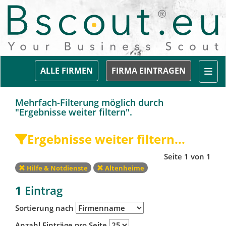
Togg
ALLE FIRMEN
FIRMA EINTRAGEN
Mehrfach-Filterung möglich durch
"Ergebnisse weiter filtern".
Ergebnisse weiter filtern...
Seite 1 von 1
Hilfe & Notdienste
Altenheime
1
Eintrag
Sortierung nach
Anzahl Einträge pro Seite