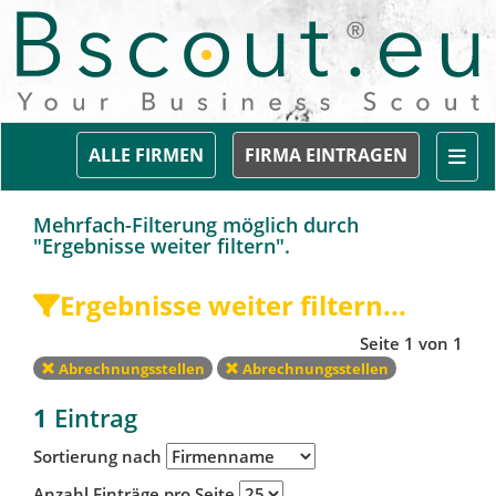
Togg
ALLE FIRMEN
FIRMA EINTRAGEN
Mehrfach-Filterung möglich durch
"Ergebnisse weiter filtern".
Ergebnisse weiter filtern...
Seite 1 von 1
Abrechnungsstellen
Abrechnungsstellen
1
Eintrag
Sortierung nach
Anzahl Einträge pro Seite