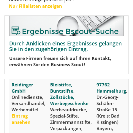
Nur Filialisten anzeigen
Durch Anklicken eines Ergebnisses gelangen
Sie in den zugehörigen Eintrag.
Unsere Firmen freuen sich auf Ihren Kontakt,
erwähnen Sie den Business Scout!
Reidinger
Bleistifte,
97762
GmbH
Buntstifte,
Hammelburg
,
Onlinedienste,
Zollstöcke,
Dr.-Georg-
Versandhandel,
Werbegeschenke
Schäfer-
Werbemittel
Werbeaufdrucke,
Straße 15
Eintrag
Spezial-Stifte,
(Kreis: Bad
ansehen
Zimmermannstifte,
Kissingen)
Verpackungen,
Bayern,