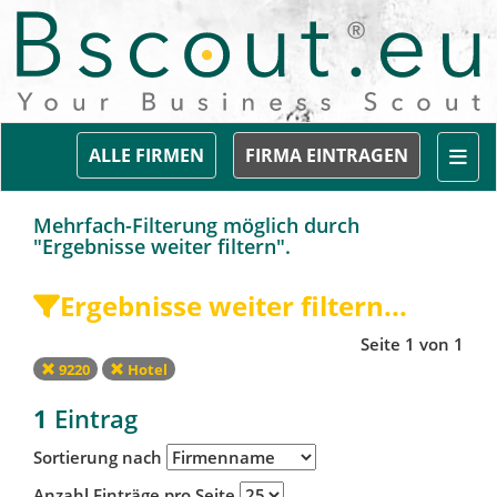
Togg
ALLE FIRMEN
FIRMA EINTRAGEN
Mehrfach-Filterung möglich durch
"Ergebnisse weiter filtern".
Ergebnisse weiter filtern...
Seite 1 von 1
9220
Hotel
1
Eintrag
Sortierung nach
Anzahl Einträge pro Seite