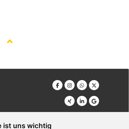
Werbeagentur Bonner
Am Soutyhof 15
 ist uns wichtig
D-66740 Saarlouis