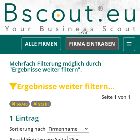
Togg
ALLE FIRMEN
FIRMA EINTRAGEN
Mehrfach-Filterung möglich durch
"Ergebnisse weiter filtern".
Ergebnisse weiter filtern...
Seite 1 von 1
66740
Stahl
1
Eintrag
Sortierung nach
Anzahl Einträge pro Seite