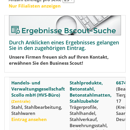
Nur Filialisten anzeigen
Durch Anklicken eines Ergebnisses gelangen
Sie in den zugehörigen Eintrag.
Unsere Firmen freuen sich auf Ihren Kontakt,
erwähnen Sie den Business Scout!
Handels- und
Stahlprodukte,
66740 
Verwaltungsgesellschaft
Betonstahl,
(Beaum
Scollo mbH (HVS-Büro)
Betonstahlmatten,
Tierga
Stahlzubehör
17
(Zentrale)
Stahl, Stahlbearbeitung,
Trägerprofile,
(Kreis:
Stahlwaren
Stahlhandel,
Saarla
Eintrag ansehen
Stahlverkauf,
Deuts
Bewehrungsstahl,