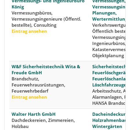
Vermessungs- und Ingenieurbüro
Vermessungen,
König
Vermessungsinge
Vermessungsbüros,
Planungen,
Vermessungsingenieure (Öffentl.
Wertermittlung
bestellte), Consulting
Verkehrswertguta
Eintrag ansehen
Öffentlich bestell
Vermessungsingen
Ingenieurbüros,
Katastervermess
Objektplanung
W&F Sicherheitstechnik Wita &
Sicherheitstechn
Freude GmbH
Feuerlöschgeräte
Brandschutz,
Feuerlöschanlage
Feuerwehrausrüstungen,
Löschfahrzeuge
Feuerwehrbedarf
Arbeitsschutz, At
Eintrag ansehen
Alarmanlagen, Fe
HANSA Brandschu
Walter Harth GmbH
Dacheindeckung
Dachdeckereien, Zimmereien,
Holzrahmenbau, 
Holzbau
Wintergärten