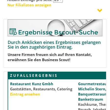
Nur Filialisten anzeigen
Durch Anklicken eines Ergebnisses gelangen
Sie in den zugehörigen Eintrag.
Unsere Firmen freuen sich auf Ihren Kontakt,
erwähnen Sie den Business Scout!
Z U F A L L S E R G E B N I S
Restaurant Kunz Gmbh
Gourmetrestaura
Gaststätten, Restaurants, Catering
Michelin Stern,
Eintrag ansehen
Banquetteraum,
Bankettraum
Kochkurse, Them
Brunch, Jakobstu