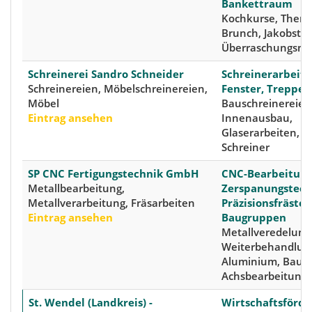
Bankettraum
Kochkurse, Them
Brunch, Jakobstu
Überraschungsm
Schreinerei Sandro Schneider
Schreinerarbeite
Schreinereien, Möbelschreinereien,
Fenster, Treppen
Möbel
Bauschreinereien
Eintrag ansehen
Innenausbau,
Glaserarbeiten, Ti
Schreiner
SP CNC Fertigungstechnik GmbH
CNC-Bearbeitung
Metallbearbeitung,
Zerspanungstech
Metallverarbeitung, Fräsarbeiten
Präzisionsfrästeil
Eintrag ansehen
Baugruppen
Metallveredelung,
Weiterbehandlun
Aluminium, Baute
Achsbearbeitung
St. Wendel (Landkreis) -
Wirtschaftsförde