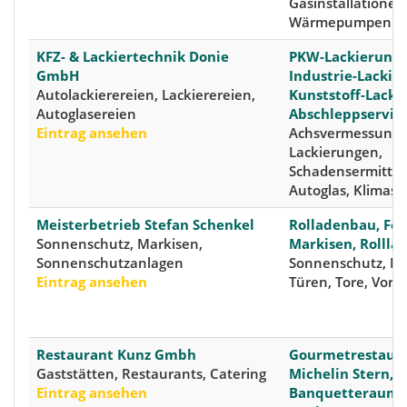
Gasinstallationen
Wärmepumpen
KFZ- & Lackiertechnik Donie
PKW-Lackierunge
GmbH
Industrie-Lackie
Autolackierereien, Lackierereien,
Kunststoff-Lacki
Autoglasereien
Abschleppservic
Eintrag ansehen
Achsvermessungen
Lackierungen,
Schadensermittlu
Autoglas, Klimase
Meisterbetrieb Stefan Schenkel
Rolladenbau, Fen
Sonnenschutz, Markisen,
Markisen, Rollla
Sonnenschutzanlagen
Sonnenschutz, Fe
Eintrag ansehen
Türen, Tore, Vord
Restaurant Kunz Gmbh
Gourmetrestaura
Gaststätten, Restaurants, Catering
Michelin Stern,
Eintrag ansehen
Banquetteraum,