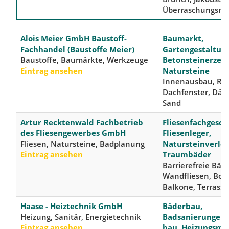
Überraschungsm
Alois Meier GmbH Baustoff-
Baumarkt,
Fachhandel (Baustoffe Meier)
Gartengestaltung
Baustoffe, Baumärkte, Werkzeuge
Betonsteinerzeug
Eintrag ansehen
Natursteine
Innenausbau, Ro
Dachfenster, Däm
Sand
Artur Recktenwald Fachbetrieb
Fliesenfachgesch
des Fliesengewerbes GmbH
Fliesenleger,
Fliesen, Natursteine, Badplanung
Natursteinverleg
Eintrag ansehen
Traumbäder
Barrierefreie Bäde
Wandfliesen, Bod
Balkone, Terrass
Haase - Heiztechnik GmbH
Bäderbau,
Heizung, Sanitär, Energietechnik
Badsanierungen, 
Eintrag ansehen
bau, Hei­zungs­mo­d