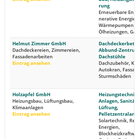
rung
Erneuer­bare Ener­
nera­tive Ener­gie,
Wärmepumpen,
Ölheizungen, Ga
Helmut Zimmer GmbH
Dachdeckerbetri
Dachdeckereien, Zimmereien,
Abbund-Zentrum,
Fassadenarbeiten
Dachstühle
Eintrag ansehen
Dachzubehör, Kra
Autokran, Fassad
Sturmschäden
Holzapfel GmbH
Heizungstechnis
Heizungsbau, Lüftungsbau,
Anlagen, Sanitär
Klimaanlagen
Lüftung,
Eintrag ansehen
Pelletzentralanl
Solartechnik, Reg
Energien,
Blockheizkraftwe