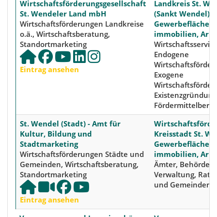
Wirtschaftsförderungsgesellschaft
Landkreis St. We
St. Wendeler Land mbH
(Sankt Wendel),
Wirtschaftsförderungen Landkreise
Gewerbeflächen 
o.ä., Wirtschaftsberatung,
immobilien, Arb
Standortmarketing
Wirtschaftsservice
Endogene
Wirtschaftsförder
Eintrag ansehen
Exogene
Wirtschaftsförder
Existenzgründung
Fördermittelbera
St. Wendel (Stadt) - Amt für
Wirtschaftsförde
Kultur, Bildung und
Kreisstadt St. We
Stadtmarketing
Gewerbeflächen 
Wirtschaftsförderungen Städte und
immobilien, Arb
Gemeinden, Wirtschaftsberatung,
Ämter, Behörden,
Standortmarketing
Verwaltung, Rath
und Gemeinden
Eintrag ansehen