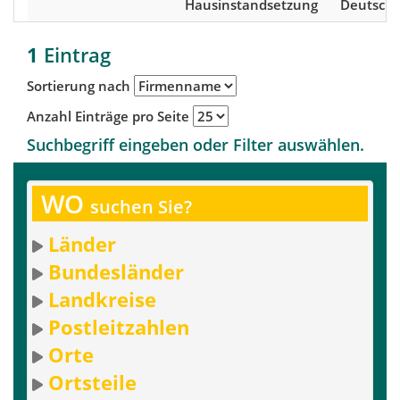
Hausinstandsetzung
Deutschl
1
Eintrag
Sortierung nach
Anzahl Einträge pro Seite
Suchbegriff eingeben oder Filter auswählen.
WO
suchen Sie?
Länder
Bundesländer
Landkreise
Postleitzahlen
Orte
Ortsteile