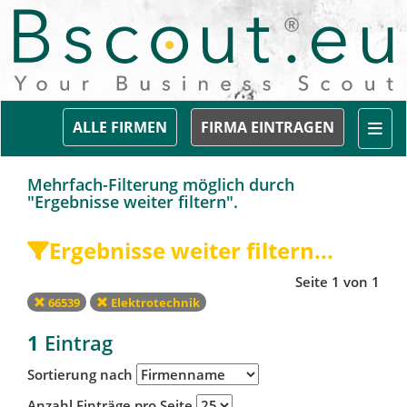
Togg
ALLE FIRMEN
FIRMA EINTRAGEN
Mehrfach-Filterung möglich durch
"Ergebnisse weiter filtern".
Ergebnisse weiter filtern...
Seite 1 von 1
66539
Elektrotechnik
1
Eintrag
Sortierung nach
Anzahl Einträge pro Seite