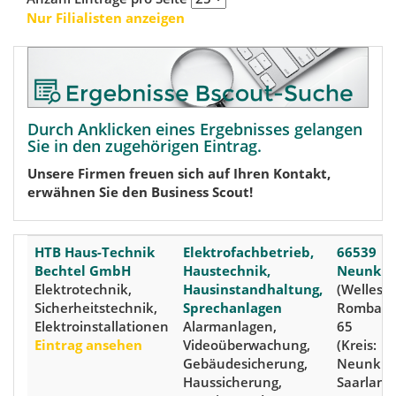
Nur Filialisten anzeigen
Durch Anklicken eines Ergebnisses gelangen
Sie in den zugehörigen Eintrag.
Unsere Firmen freuen sich auf Ihren Kontakt,
erwähnen Sie den Business Scout!
HTB Haus-Technik
Elektrofachbetrieb,
66539
Bechtel GmbH
Haustechnik,
Neunkir
Elektrotechnik,
Hausinstandhaltung,
(Welleswe
Sicherheitstechnik,
Sprechanlagen
Rombach
Elektroinstallationen
Alarmanlagen,
65
Eintrag ansehen
Videoüberwachung,
(Kreis:
Gebäudesicherung,
Neunkir
Haussicherung,
Saarland