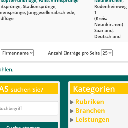
ikopterrundflüge, Fallschirmsprünge
Neunkirchen
,
ntsprünge, Stadionsprünge,
Rodenheimweg
nensprünge, Junggesellenabschiede,
1
dflüge
(Kreis:
Neunkirchen)
Saarland,
Deutschland
h
Anzahl Einträge pro Seite
ählen.
AS
Kategorien
suchen Sie?
Rubriken
Branchen
Leistungen
Suche starten