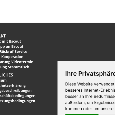
AKT
 mit Bscout
pp an Bscout
Rückruf-Service
 Kooperation
arung Videotermin
ung Stammtisch
Ihre Privatsphäre
LICHES
sum
Diese Website verwendet 
chutzerklärung
besseres Internet-Erlebni
ngsbeschreibungen
eschäftsbedingungen
besser an Ihre Bedürfnis
utzungsbedingungen
außerdem, um Ergebnisse
kommen oder um unsere W