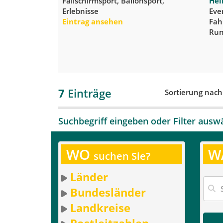
Fallschirmsport, Ballonsport,
Hel
Erlebnisse
Eve
Eintrag ansehen
Fah
Run
7
Einträge
Sortierung nac
Suchbegriff eingeben oder Filter ausw
WO
W
suchen Sie?
Länder
Bundesländer
Landkreise
Postleitzahlen