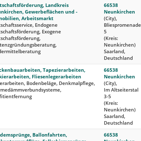
tschaftsförderung, Landkreis
66538
nkirchen, Gewerbeflächen und -
Neunkirchen
obilien, Arbeitsmarkt
(City),
tschaftsservice, Endogene
Bliespromenade
tschaftsförderung, Exogene
5
tschaftsförderung,
(Kreis:
stenzgründungsberatung,
Neunkirchen)
dermittelberatung
Saarland,
Deutschland
ckenbauarbeiten, Tapezierarbeiten,
66538
kierarbeiten, Fliesenlegerarbeiten
Neunkirchen
erarbeiten, Bodenbeläge, Denkmalpflege,
(City),
medämmverbundsysteme,
Im Altseiterstal
fitientfernung
3-5
(Kreis:
Neunkirchen)
Saarland,
Deutschland
demsprünge, Ballonfahrten,
66538