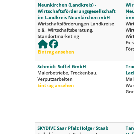
Neunkirchen (Landkreis) -
Wir
Wirtschaftsförderungsgesellschaft
Neu
im Landkreis Neunkirchen mbH
imm
Wirtschaftsförderungen Landkreise
Wir
o.ä., Wirtschaftsberatung,
Wir
Standortmarketing
Wir
Exi
För
Eintrag ansehen
Schmidt-Soffel GmbH
Tro
Malerbetriebe, Trockenbau,
Lac
Verputzarbeiten
Mal
Eintrag ansehen
Wär
Gra
SKYDIVE Saar Pfalz Holger Staab
Tan