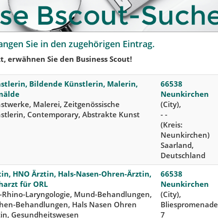
angen Sie in den zugehörigen Eintrag.
t, erwähnen Sie den Business Scout!
stlerin, Bildende Künstlerin, Malerin,
66538
mälde
Neunkirchen
stwerke, Malerei, Zeitgenössische
(City),
stlerin, Contemporary, Abstrakte Kunst
- -
(Kreis:
Neunkirchen)
Saarland,
Deutschland
tin, HNO Ärztin, Hals-Nasen-Ohren-Ärztin,
66538
harzt für ORL
Neunkirchen
-Rhino-Laryngologie, Mund-Behandlungen,
(City),
hen-Behandlungen, Hals Nasen Ohren
Bliespromenade
tin, Gesundheitswesen
7