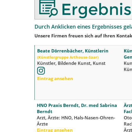
Durch Anklicken eines Ergebnisses gel
Unsere Firmen freuen sich auf Ihren Kontak
Beate Dörrenbächer, Künstlerin
Kün
Ge
(Künstlergruppe Arthouse-Saar)
Künstler, Bildende Kunst, Kunst
Kun
Kün
Eintrag ansehen
HNO Praxis Berndt, Dr. med Sabrina
Ärz
Berndt
Fac
Arzt, Ärzte: HNO, Hals-Nasen-Ohren-
Oto
Ärzte
Rac
Eintrag ansehen
Ärz