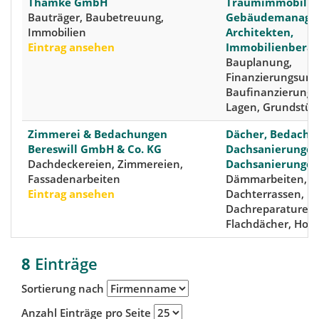
Thamke GmbH
Traumimmobilie
Bauträger, Baubetreuung,
Gebäudemanage
Immobilien
Architekten,
Eintrag ansehen
Immobilienbera
Bauplanung,
Finanzierungsunt
Baufinanzierung,
Lagen, Grundstüc
Zimmerei & Bedachungen
Dächer, Bedachu
Bereswill GmbH & Co. KG
Dachsanierungen
Dachdeckereien, Zimmereien,
Dachsanierunge
Fassadenarbeiten
Dämmarbeiten,
Eintrag ansehen
Dachterrassen,
Dachreparaturen,
Flachdächer, Hol
8
Einträge
Sortierung nach
Anzahl Einträge pro Seite