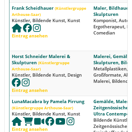
Frank Scheidhauer
Maler, Bildhauer
(Künstlergruppe
Skulpturen
Arthouse-Saar)
Künstler, Bildende Kunst, Kunst
Komponist, Autor,
Ergotherapeut, Ka
Comedian
Eintrag ansehen
Horst Schneider Malerei &
Malerei, Gemälde
Skulpturen
Skulpturen, Bild
(Künstlergruppe
Metallplastiken, B
Arthouse-Saar)
Künstler, Bildende Kunst, Design
Großformate, Abs
Malerei, Bildende
Eintrag ansehen
LunaMacabra by Pamela Pirrung
Gemälde, Malerei
Zeitgenössische 
(Künstlergruppe Arthouse-Saar)
Künstler, Bildende Kunst, Kunst
Ultra Contempor
Bildende Künstleri
Zeitgenössische K
Eintrag ansehen