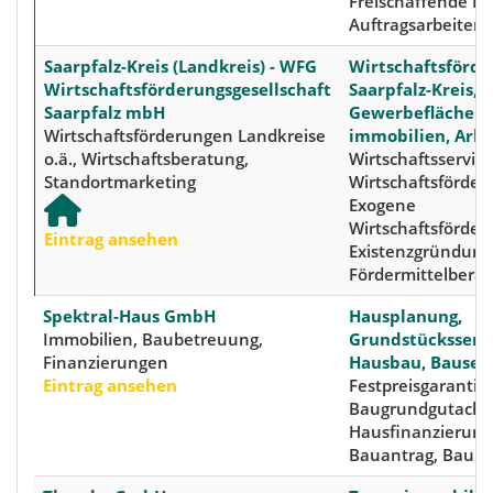
Freischaffende Kü
Auftragsarbeiten
Saarpfalz-Kreis (Landkreis) - WFG
Wirtschaftsförde
Wirtschaftsförderungsgesellschaft
Saarpfalz-Kreis,
Saarpfalz mbH
Gewerbeflächen 
Wirtschaftsförderungen Landkreise
immobilien, Arb
o.ä., Wirtschaftsberatung,
Wirtschaftsservic
Standortmarketing
Wirtschaftsförder
Exogene
Wirtschaftsförder
Eintrag ansehen
Existenzgründung
Fördermittelbera
Spektral-Haus GmbH
Hausplanung,
Immobilien, Baubetreuung,
Grundstücksservi
Finanzierungen
Hausbau, Bauser
Eintrag ansehen
Festpreisgarantie,
Baugrundgutacht
Hausfinanzierung
Bauantrag, Baule