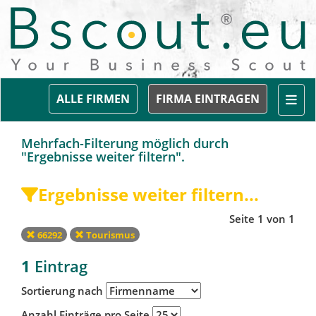
Togg
ALLE FIRMEN
FIRMA EINTRAGEN
Mehrfach-Filterung möglich durch
"Ergebnisse weiter filtern".
Ergebnisse weiter filtern...
Seite 1 von 1
66292
Tourismus
1
Eintrag
Sortierung nach
Anzahl Einträge pro Seite